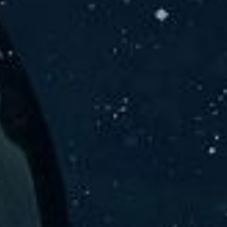
er Solu