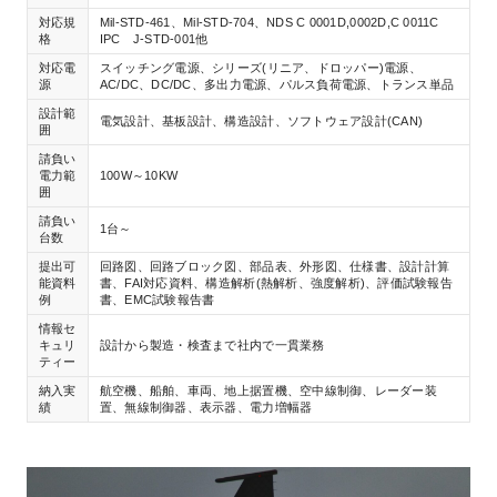
対応規
Mil-STD-461、Mil-STD-704、NDS C 0001D,0002D,C 0011C
格
IPC J-STD-001他
対応電
スイッチング電源、シリーズ(リニア、ドロッパー)電源、
源
AC/DC、DC/DC、多出力電源、パルス負荷電源、トランス単品
設計範
電気設計、基板設計、構造設計、ソフトウェア設計(CAN)
囲
請負い
電力範
100W～10KW
囲
請負い
1台～
台数
提出可
回路図、回路ブロック図、部品表、外形図、仕様書、設計計算
能資料
書、FAI対応資料、構造解析(熱解析、強度解析)、評価試験報告
例
書、EMC試験報告書
情報セ
キュリ
設計から製造・検査まで社内で一貫業務
ティー
納入実
航空機、船舶、車両、地上据置機、空中線制御、レーダー装
績
置、無線制御器、表示器、電力増幅器