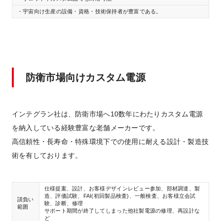
・宇宙向け生産の設備・資格・技術保持者が豊富である。
防衛市場向けカスタム電源
インテグラン社は、防衛市場へ10数年にわたりカスタム電源
を納入している経験豊富な老舗メーカーです。
高信頼性・長寿命・特殊環境下での使用に耐える設計・製造技
術を有しております。
仕様提案、設計、お客様デザインレビュー参加、部材調達、製
造、評価試験、FAI(初回製品検査)、一般検査、お客様立会試
請負い
験、診断、修理
範囲
サポート期間が終了してしまった他社製電源の修理、再設計な
ど