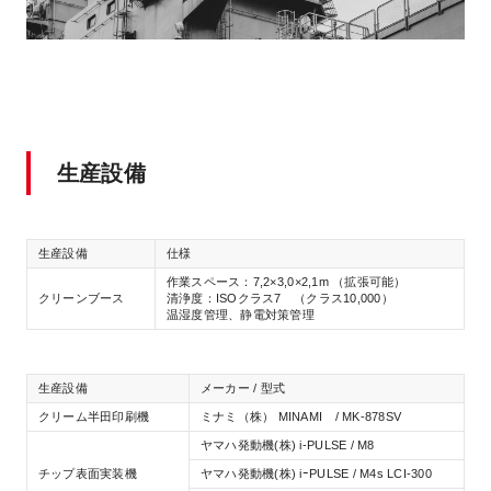
生産設備
生産設備
仕様
作業スペース：7,2×3,0×2,1m （拡張可能）
クリーンブース
清浄度：ISOクラス7 （クラス10,000）​
温湿度管理、静電対策管理
生産設備
メーカー / 型式
クリーム半田印刷機
ミナミ（株） MINAMI / MK-878SV
ヤマハ発動機(株) i-PULSE / M8
チップ表面実装機
ヤマハ発動機(株) iｰPULSE / M4s LCI-300