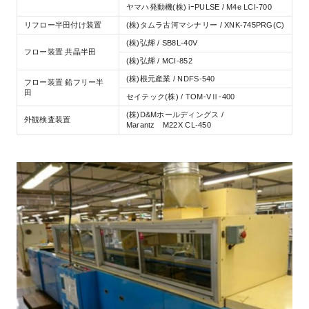
ヤマハ発動機(株) iｰPULSE / M4e LCI-700
リフロー半田付け装置
(株)タムラ古河マシナリー / XNK-745PRG(C)
(株)弘輝 / SB8L-40V
フロー装置 共晶半田
(株)弘輝 / MCI-852
(株)根元産業 / NDFS-540
フロー装置 鉛フリー半
田
セイテック(株) / TOM-VⅡ-400
(株)D&Mホールディングス /
外観検査装置
Marantz M22X CL-450