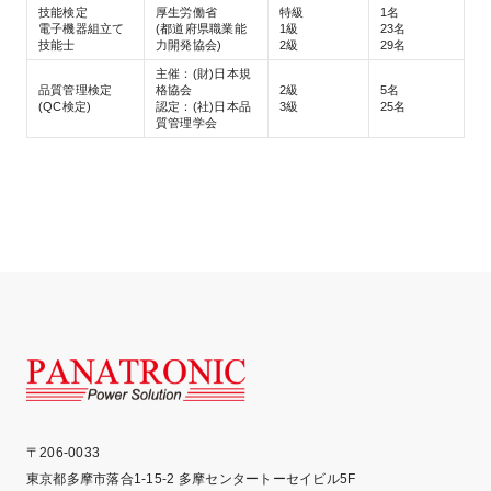
技能検定
厚生労働省
特級
1名
電子機器組立て
(都道府県職業能
1級
23名
技能士
力開発協会)
2級
29名
主催：(財)日本規
品質管理検定
格協会
2級
5名
(QC検定)
認定：(社)日本品
3級
25名
質管理学会
PA
〒206-0033
東京都多摩市落合1-15-2 多摩センタートーセイビル5F