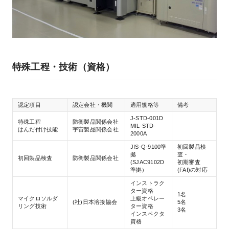
特殊工程・技術（資格）
認定項目
認定会社・機関
適用規格等
備考
J-STD-001D
特殊工程
防衛製品関係会社
MIL-STD-
はんだ付け技能
宇宙製品関係会社
2000A
JIS-Q-9100準
初回製品検
拠
査・
初回製品検査
防衛製品関係会社
(SJAC9102D
初期審査
準拠）
(FAI)の対応
インストラク
ター資格
1名
マイクロソルダ
上級オペレー
(社)日本溶接協会
5名
リング技術
ター資格
3名
インスペクタ
資格