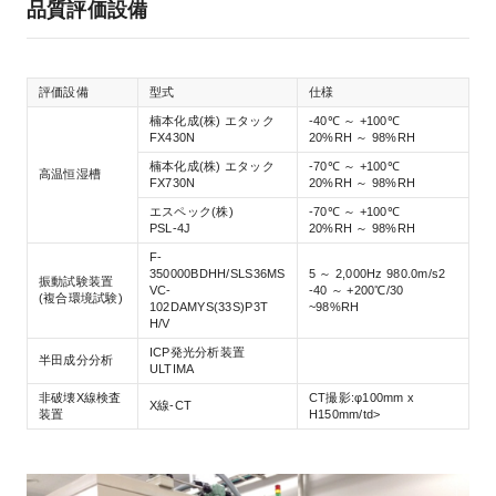
品質評価設備
評価設備
型式
仕様
楠本化成(株) エタック
-40℃ ～ +100℃
FX430N
20%RH ～ 98%RH
楠本化成(株) エタック
-70℃ ～ +100℃
高温恒湿槽
FX730N
20%RH ～ 98%RH
エスペック(株)
-70℃ ～ +100℃
PSL-4J
20%RH ～ 98%RH
F-
350000BDHH/SLS36MS
5 ～ 2,000Hz 980.0m/s2
振動試験装置
VC-
-40 ～ +200℃/30
(複合環境試験)
102DAMYS(33S)P3T
~98%RH
H/V
ICP発光分析装置
半田成分分析
ULTIMA
非破壊X線検査
CT撮影:φ100mm x
X線-CT
装置
H150mm/td>