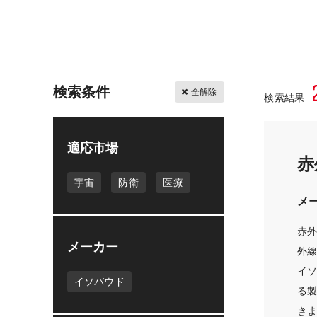
検索条件
全解除
検索結果
適応市場
赤
宇宙
防衛
医療
メ
赤外
メーカー
外
イ
イソバウド
る
き