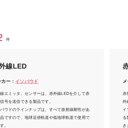
2
件
外線LED
ーカー：
イソバウド
メ
線エミッタ、センサーは、赤外線LEDを介して赤
赤
線信号を送信できる製品です。
外
ソバウドのラインナップは、すべて放射線耐性があ
イ
製品ですので、地球近傍軌道や低地球軌道で使用で
る
ます。
き