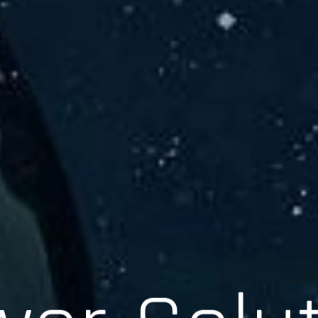
er Solu