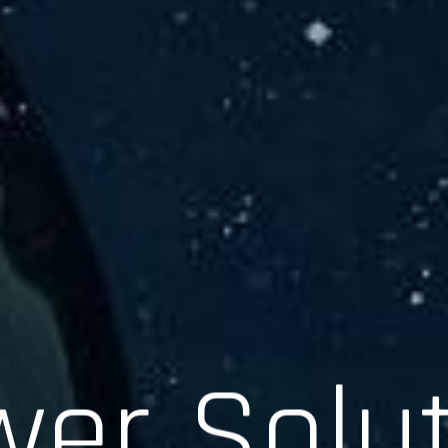
er Solu