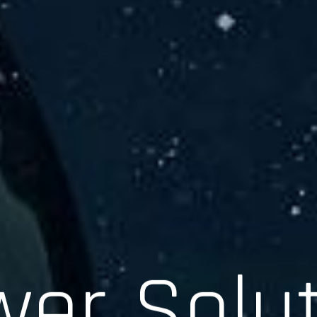
er Solu