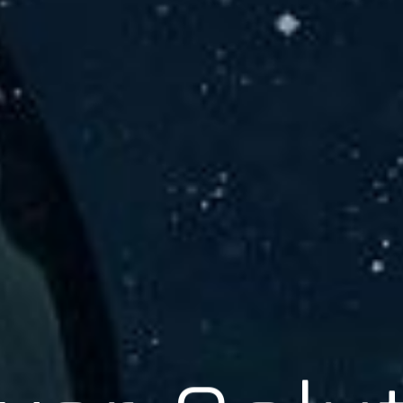
er Solu