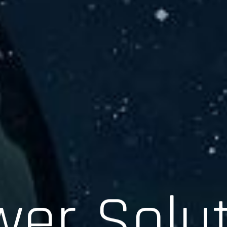
er Solu