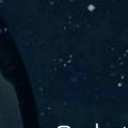
er Solu