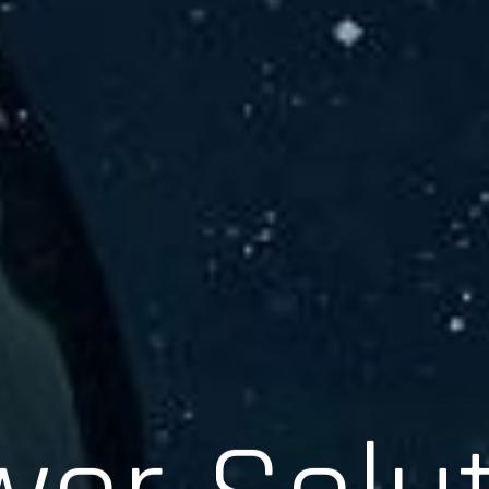
er Solu