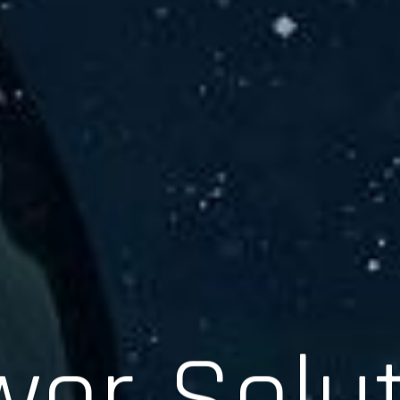
er Solu