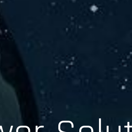
er Solu