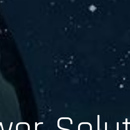
er Solu