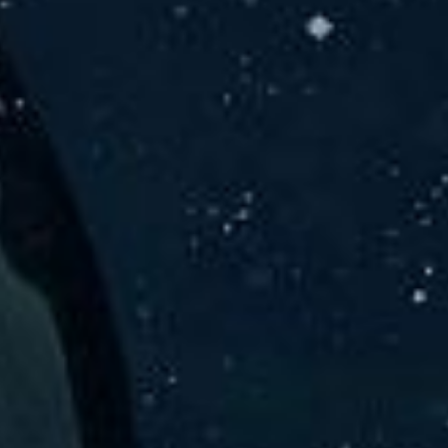
er Solu