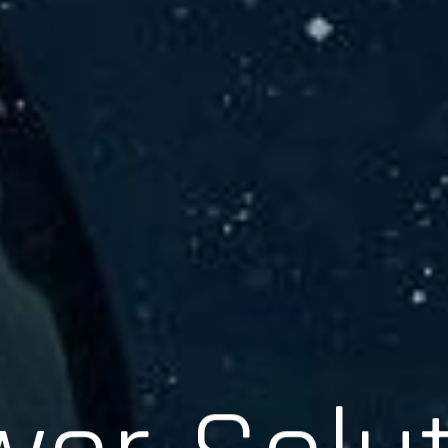
er Solu