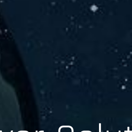
er Solu