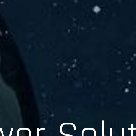
er Solu