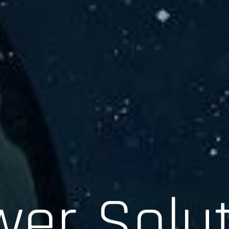
er Solu