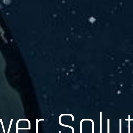
er Solu