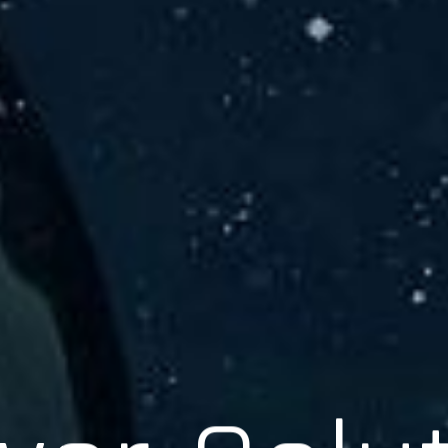
er Solu