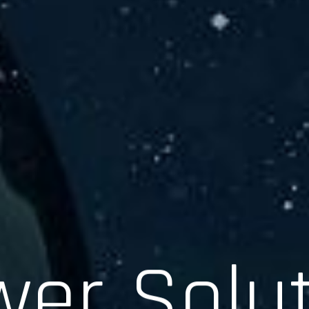
er Solu