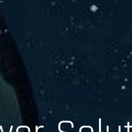
er Solu