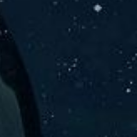
er Solu