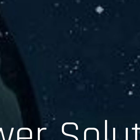
er Solu