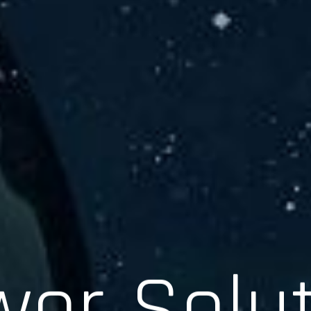
er Solu