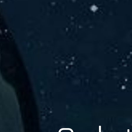
er Solu