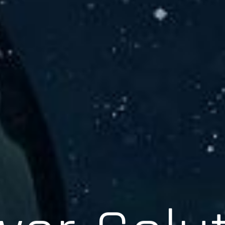
er Solu