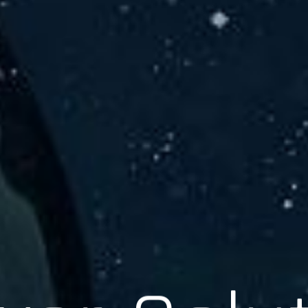
er Solu