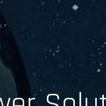
er Solu