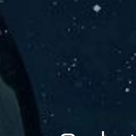
er Solu