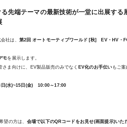
ける先端テーマの最新技術が一堂に出展する
展
式会社は、
第2回 オートモーティブワールド [秋] EV・HV・
デモ
を展示します。
皆さま向けに、EV製品販売のみでなく
EV化のお手伝い
もご案
日(水)~15日(金) 10:00～17:00
ご希望の方は、
会場で以下のQRコードをお見せ(画面提示)いた