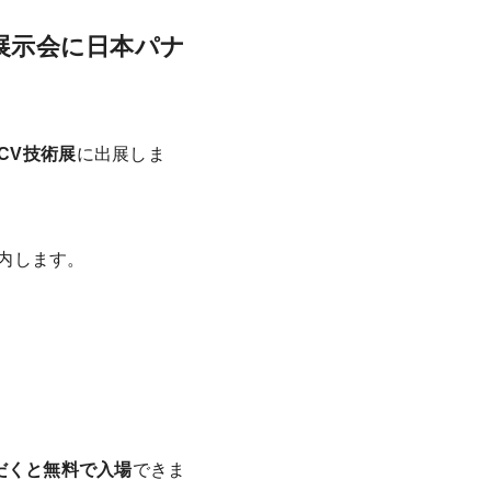
展示会に日本パナ
FCV技術展
に出展しま
内します。
だくと無料で入場
できま