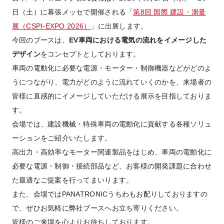
日（土）に幕張メッセで開催される「
第8回 国際 建設・測量
展（CSPI-EXPO 2026）
」に出展します。
今回のブースは、
EV車両における電気の流れをイメージした
デザイン
をコンセプトとしております。
車両の電動化に必要な電源・モーター・制御機器などがどのよ
うにつながり、電力がどのように流れていくのかを、来場者の
皆様に直感的にイメージしていただける展示を目指しておりま
す。
会場では、建設機械・特殊車両の電動化に貢献する各種ソリュ
ーションをご紹介いたします。
高出力・高効率なモーター関連製品をはじめ、車両の電動化に
必要な電源・制御・接続部品など、お客様の開発課題に合わせ
た最適なご提案を行ってまいります。
また、会場ではPANATRONICうちわもお配りしておりますの
で、ぜひお気軽に弊社ブースへお立ち寄りください。
皆様のご来場を心よりお待ちしております。