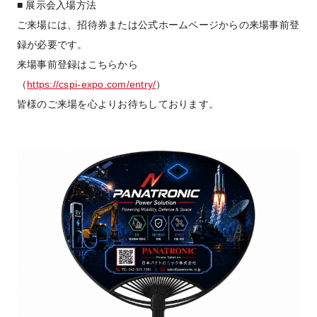
■ 展示会入場方法
ご来場には、招待券または公式ホームページからの来場事前登
録が必要です。
来場事前登録はこちらから
（
https://cspi-expo.com/entry/
）
皆様のご来場を心よりお待ちしております。